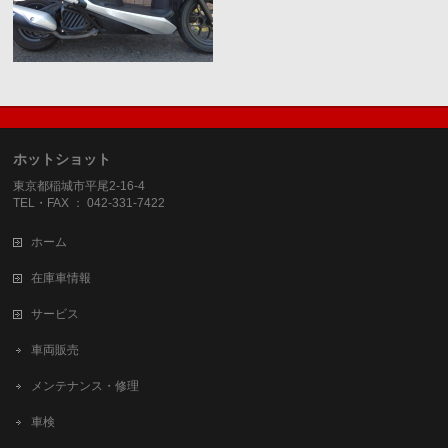
ホットショット
東京都稲城市平尾2-16-4
TEL・FAX ： 042-331-7422
ホーム
在庫車情報
サービス
車両販売
メンテナンス・修理
車検