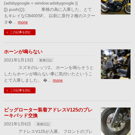
(adsbygoogle = window.adsbygoogle ||
[]).push({}); 車検の為に入庫した、とて
もキレイなCB400SF。 以前に原付２種のスクー
タ�…
more
この記事を読む
ホーンが鳴らない
2021年1月13日
業務日記
スズキのレッツ2。 ホーンを鳴らそうと
したらホーンが鳴らない事に気付いたというこ
とで入庫しました。 �…
more
この記事を読む
ビッグローター装着アドレスV125のブレ
ーキパッド交換
2021年1月6日
業務日記
アドレスV125が入庫。 フロントのブレ