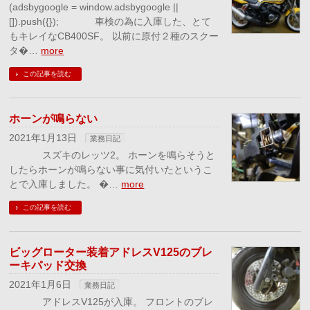
(adsbygoogle = window.adsbygoogle ||
[]).push({}); 車検の為に入庫した、とて
もキレイなCB400SF。 以前に原付２種のスクー
タ�…
more
この記事を読む
ホーンが鳴らない
2021年1月13日
業務日記
スズキのレッツ2。 ホーンを鳴らそうと
したらホーンが鳴らない事に気付いたというこ
とで入庫しました。 �…
more
この記事を読む
ビッグローター装着アドレスV125のブレ
ーキパッド交換
2021年1月6日
業務日記
アドレスV125が入庫。 フロントのブレ