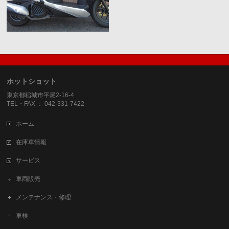
ホットショット
東京都稲城市平尾2-16-4
TEL・FAX ： 042-331-7422
ホーム
在庫車情報
サービス
車両販売
メンテナンス・修理
車検