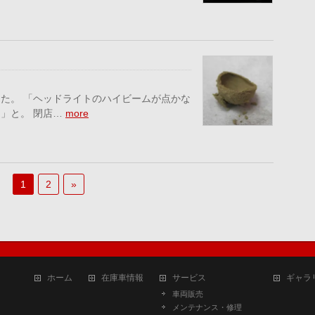
た。 「ヘッドライトのハイビームが点かな
」と。 閉店…
more
1
2
»
ホーム
在庫車情報
サービス
ギャラ
車両販売
メンテナンス・修理