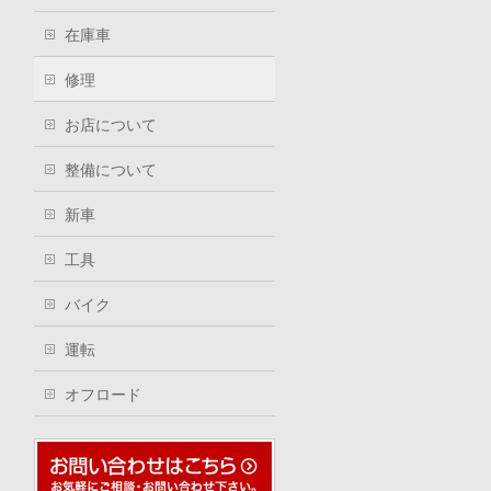
在庫車
修理
お店について
整備について
新車
工具
バイク
運転
オフロード