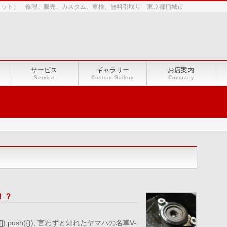
ショット） 修理、販売、カスタム、車検、無料引取り 東京都稲城市
サービス
ギャラリー
お店案内
Service
Custom Gallery
Company
！？
le || []).push({}); 言わずと知れたヤマハの名車V-