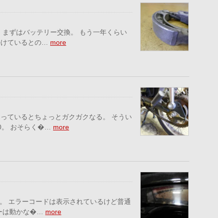
 まずはバッテリー交換。 もう一年くらい
かけているとの…
more
っているとちょっとガクガクなる。 そうい
0。 おそらく�…
more
ム。 エラーコードは表示されているけど普通
ーは動かな�…
more