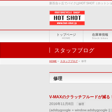
新百合ヶ丘でバイクはHOT SHOT（ホット
トップページ
在庫車情報
HOME
Stock bikes
スタッフブログ
HOME
»
スタッフブログ
»
修理
修理
V-MAXのクラッチフルードが減る
2016年11月8日
修理
(adsbygoogle = window.adsbygoog