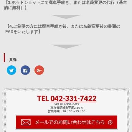
【3.ホットショットにて廃車手続き、または名義変更の代行（基本
的に無料）】
【4.ご希望の方には廃車手続き後、または名義変更後の書類の
FAXをいたします】
共有:
ク
Facebook
ク
リ
で
リ
ッ
共
ッ
ク
有
ク
し
す
し
て
る
て
Twitter
に
Google+
で
は
で
TEL
042-331-7422
共
ク
共
有
リ
有
(新
ッ
(新
FAX 042-331-7422
し
ク
し
東京都稲城市平尾2-16-4
い
し
い
営業時間：10：30～19：30
ウ
て
ウ
ィ
く
ィ
ン
だ
ン
ド
さ
ド
ウ
い
ウ