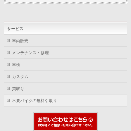
で
(新
で
開
し
開
き
い
き
ま
ウ
ま
す)
ィ
す)
ン
ド
ウ
サービス
で
開
き
ま
車両販売
す)
メンテナンス・修理
車検
カスタム
買取り
不要バイクの無料引取り