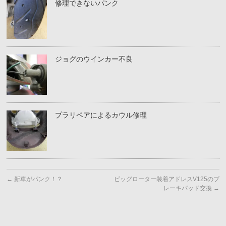
修理できないパンク
ジョグのウインカー不良
プラリペアによるカウル修理
←
新車がパンク！？
ビッグローター装着アドレスV125のブ
レーキパッド交換
→