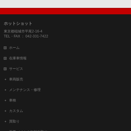
ホットショット
東京都稲城市平尾2-16-4
TEL・FAX ： 042-331-7422
ホーム
在庫車情報
サービス
車両販売
メンテナンス・修理
車検
カスタム
買取り