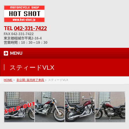
TEL
042-331-7422
FAX 042-331-7422
東京都稲城市平尾2-16-4
営業時間：10：30～19：30
MENU
スティードVLX
HOME
»
非公開: 販売終了車両
»
スティードVLX