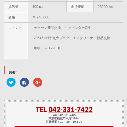
排気量
400 cc
走行距離
23200 km
価格
￥ 240,000
コメント
チェーン新品交換、キャブレターOH
20545km時 点火プラグ・エアクリーナー新品交換
車検：～H.29.3月
共有:
ク
Facebook
ク
リ
で
リ
ッ
共
ッ
ク
有
ク
し
す
し
て
る
て
Twitter
に
Google+
で
は
で
TEL
042-331-7422
共
ク
共
有
リ
有
(新
ッ
(新
FAX 042-331-7422
し
ク
し
東京都稲城市平尾2-16-4
い
し
い
営業時間：10：30～19：30
ウ
て
ウ