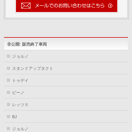
ィ
く
ィ
ン
だ
ン
ド
さ
ド
ウ
い
ウ
で
(新
で
開
し
開
き
い
き
ま
ウ
ま
す)
ィ
す)
ン
ド
ウ
非公開: 販売終了車両
で
開
き
ま
ジョルノ
す)
スタンドアップタクト
トゥデイ
ビーノ
レッツⅡ
BJ
ジョルノ