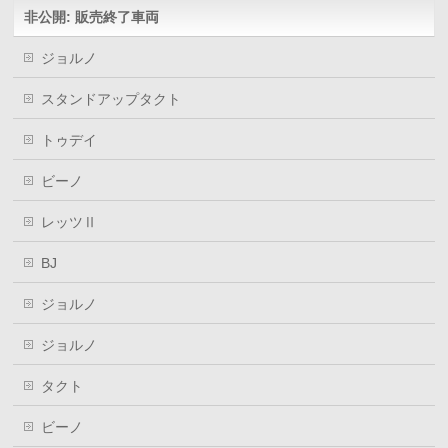
ウ
非公開: 販売終了車両
で
開
き
ま
ジョルノ
す)
スタンドアップタクト
トゥデイ
ビーノ
レッツⅡ
BJ
ジョルノ
ジョルノ
タクト
ビーノ