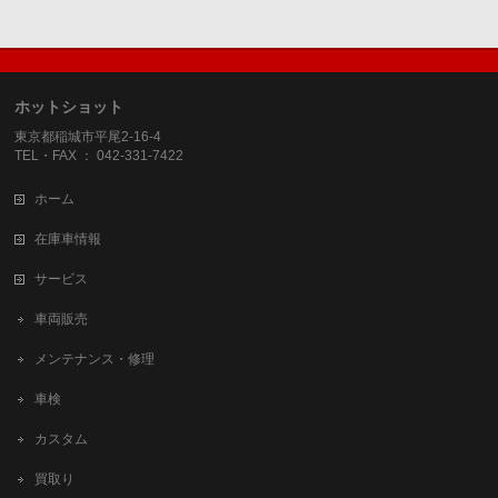
ホットショット
東京都稲城市平尾2-16-4
TEL・FAX ： 042-331-7422
ホーム
在庫車情報
サービス
車両販売
メンテナンス・修理
車検
カスタム
買取り