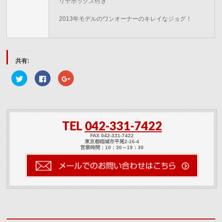
リヤボックス付き
2013年モデルのワンオーナーのキレイなジョグ！
共有:
ク
Facebook
ク
リ
で
リ
ッ
共
ッ
ク
有
ク
し
す
し
て
る
て
Twitter
に
Google+
で
は
で
TEL
042-331-7422
共
ク
共
有
リ
有
(新
ッ
(新
FAX 042-331-7422
し
ク
し
東京都稲城市平尾2-16-4
い
し
い
営業時間：10：30～19：30
ウ
て
ウ
ィ
く
ィ
ン
だ
ン
ド
さ
ド
ウ
い
ウ
で
(新
で
開
し
開
き
い
き
ま
ウ
ま
す)
ィ
す)
ン
ド