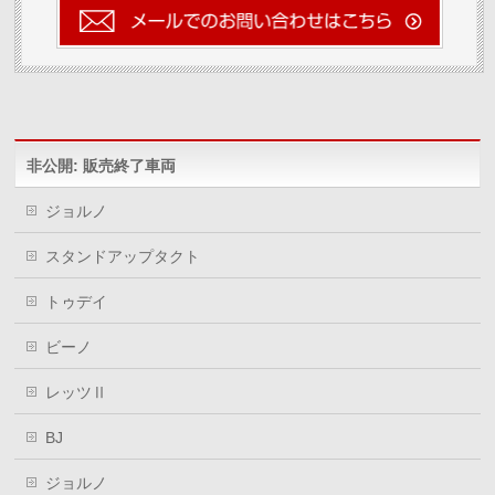
ィ
く
ィ
ン
だ
ン
ド
さ
ド
ウ
い
ウ
で
(新
で
開
し
開
き
い
き
ま
ウ
ま
す)
ィ
す)
ン
ド
ウ
非公開: 販売終了車両
で
開
き
ま
ジョルノ
す)
スタンドアップタクト
トゥデイ
ビーノ
レッツⅡ
BJ
ジョルノ