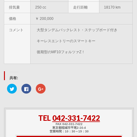
排気量
250 cc
走行距離
18170 km
価格
￥ 200,000
コメント
大型タンデムバックレスト・ステップボード付き
キーレスエントリーのスマートキー
後期型のMF10フォルツァZ！
共有:
ク
Facebook
ク
リ
で
リ
ッ
共
ッ
ク
有
ク
し
す
し
て
る
て
Twitter
に
Google+
で
は
で
TEL
042-331-7422
共
ク
共
有
リ
有
(新
ッ
(新
FAX 042-331-7422
し
ク
し
東京都稲城市平尾2-16-4
い
し
い
営業時間：10：30～19：30
ウ
て
ウ