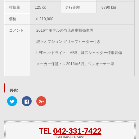
排気量
125 cc
走行距離
8790 km
価格
￥ 210,000
コメント
2016年モデルの当店新車販売車両
純正オプション グリップヒーター付き
LEDヘッドライト、ABS、鍵穴シャッター標準装備
メーカー保証：～2018年5月、ワンオーナー車！
共有:
ク
Facebook
ク
リ
で
リ
ッ
共
ッ
ク
有
ク
し
す
し
て
る
て
Twitter
に
Google+
で
は
で
TEL
042-331-7422
共
ク
共
有
リ
有
(新
ッ
(新
FAX 042-331-7422