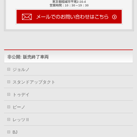
し
ク
し
東京都稲城市平尾2-16-4
い
し
い
営業時間：10：30～19：30
ウ
て
ウ
ィ
く
ィ
ン
だ
ン
ド
さ
ド
ウ
い
ウ
で
(新
で
開
し
開
き
い
き
ま
ウ
ま
す)
ィ
す)
ン
ド
ウ
非公開: 販売終了車両
で
開
き
ま
ジョルノ
す)
スタンドアップタクト
トゥデイ
ビーノ
レッツⅡ
BJ