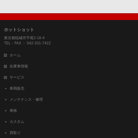
ホットショット
東京都稲城市平尾2-16-4
TEL・FAX ： 042-331-7422
ホーム
在庫車情報
サービス
車両販売
メンテナンス・修理
車検
カスタム
買取り