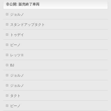
ウ
非公開: 販売終了車両
で
開
き
ま
ジョルノ
す)
スタンドアップタクト
トゥデイ
ビーノ
レッツⅡ
BJ
ジョルノ
ジョルノ
タクト
ビーノ