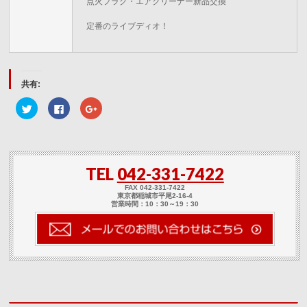
点火プラグ・エアクリーナー新品交換
定番のライブディオ！
共有:
ク
Facebook
ク
リ
で
リ
ッ
共
ッ
ク
有
ク
し
す
し
て
る
て
Twitter
に
Google+
で
は
で
TEL
042-331-7422
共
ク
共
有
リ
有
(新
ッ
(新
FAX 042-331-7422
し
ク
し
東京都稲城市平尾2-16-4
い
し
い
営業時間：10：30～19：30
ウ
て
ウ
ィ
く
ィ
ン
だ
ン
ド
さ
ド
ウ
い
ウ
で
(新
で
開
し
開
き
い
き
ま
ウ
ま
す)
ィ
す)
ン
ド