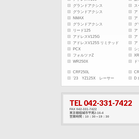
グランドアクシス
ス
グランドアクシス
ア
NMAX
ア
グランドアクシス
グ
リード125
ア
アドレスV125G
ア
アドレスV125S リミテッド
ア
PCX
シ
フォルツァZ
XR
WR250X
ド
CRF250L
C
’23 YZ125X レーサー
D
TEL 042-331-7422
FAX 042-331-7422
東京都稲城市平尾2-16-4
営業時間：10：30～19：30