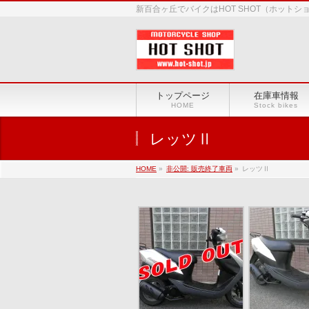
新百合ヶ丘でバイクはHOT SHOT（ホット
トップページ
在庫車情報
HOME
Stock bikes
レッツⅡ
HOME
»
非公開: 販売終了車両
»
レッツⅡ