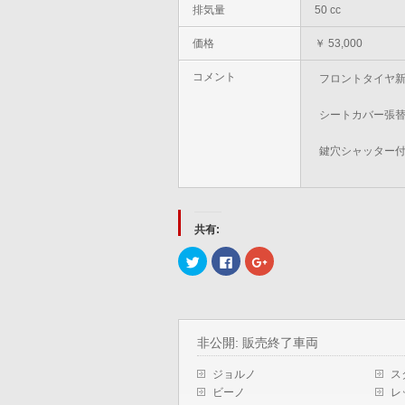
排気量
50 cc
価格
￥ 53,000
コメント
フロントタイヤ
シートカバー張
鍵穴シャッター付
共有:
ク
Facebook
ク
リ
で
リ
ッ
共
ッ
ク
有
ク
し
す
し
て
る
て
Twitter
に
Google+
で
は
で
非公開: 販売終了車両
共
ク
共
有
リ
有
(新
ッ
(新
ジョルノ
ス
し
ク
し
い
し
い
ビーノ
レ
ウ
て
ウ