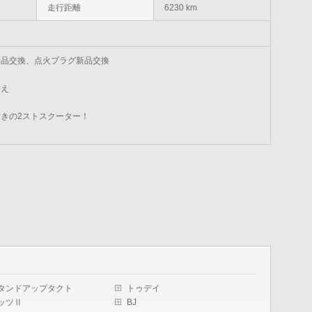
走行距離
6230 km
新品交換、点火プラグ新品交換
替え
きの2ストスクーター！
タンドアップタクト
トゥデイ
ッツⅡ
BJ