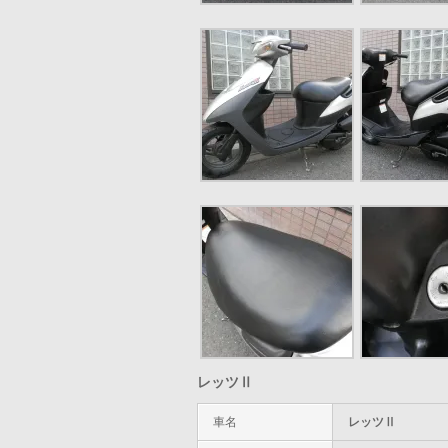
レッツⅡ
車名
レッツⅡ