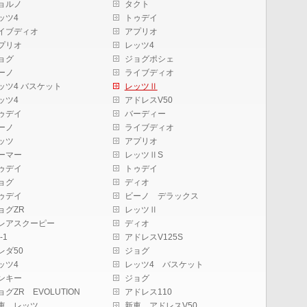
ョルノ
タクト
ッツ4
トゥデイ
イブディオ
アプリオ
プリオ
レッツ4
ョグ
ジョグポシェ
ーノ
ライブディオ
ッツ4 バスケット
レッツⅡ
ッツ4
アドレスV50
ゥデイ
バーディー
ーノ
ライブディオ
ッツ
アプリオ
ーマー
レッツⅡS
ゥデイ
トゥデイ
ョグ
ディオ
ゥデイ
ビーノ デラックス
ョグZR
レッツⅡ
レアスクーピー
ディオ
-1
アドレスV125S
レダ50
ジョグ
ッツ4
レッツ4 バスケット
ンキー
ジョグ
ョグZR EVOLUTION
アドレス110
車 レッツ
新車 アドレスV50