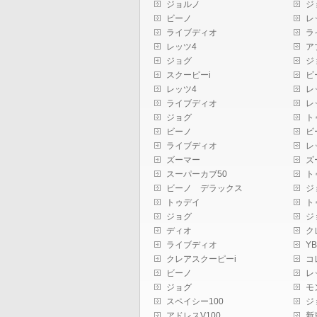
ィ
く
ィ
ジョルノ
ジ
ン
だ
ン
ビーノ
レ
ド
さ
ド
ウ
い
ウ
ライブディオ
ラ
で
(新
で
開
し
開
レッツ4
ア
き
い
き
ジョグ
ジ
ま
ウ
ま
す)
ィ
す)
スクーピーi
ビ
ン
ド
レッツ4
レ
ウ
ライブディオ
レ
で
開
ジョグ
ト
き
ま
ビーノ
ビ
す)
ライブディオ
レ
ズーマー
ズ
スーパーカブ50
ト
ビーノ デラックス
ジ
トゥデイ
ト
ジョグ
ジ
ディオ
ク
ライブディオ
YB
クレアスクーピーi
コ
ビーノ
レ
ジョグ
モ
スペイシー100
ジ
アドレスV100
新