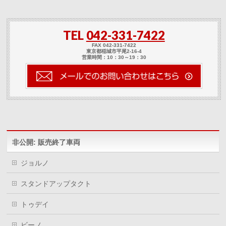
ク
有
ク
し
す
し
て
る
て
Twitter
に
Google+
で
は
で
TEL
042-331-7422
共
ク
共
有
リ
有
(新
ッ
(新
FAX 042-331-7422
し
ク
し
東京都稲城市平尾2-16-4
い
し
い
営業時間：10：30～19：30
ウ
て
ウ
ィ
く
ィ
ン
だ
ン
ド
さ
ド
ウ
い
ウ
で
(新
で
開
し
開
き
い
き
ま
ウ
ま
す)
ィ
す)
ン
ド
ウ
非公開: 販売終了車両
で
開
き
ま
ジョルノ
す)
スタンドアップタクト
トゥデイ
ビーノ