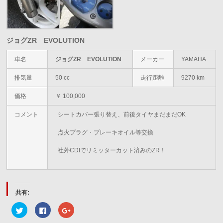
ジョグZR EVOLUTION
車名
ジョグZR EVOLUTION
メーカー
YAMAHA
排気量
50 cc
走行距離
9270 km
価格
￥ 100,000
コメント
シートカバー張り替え、前後タイヤまだまだOK
点火プラグ・ブレーキオイル等交換
社外CDIでリミッターカット済みのZR！
共有:
ク
Facebook
ク
リ
で
リ
ッ
共
ッ