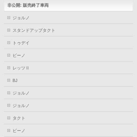
ウ
非公開: 販売終了車両
で
開
き
ま
ジョルノ
す)
スタンドアップタクト
トゥデイ
ビーノ
レッツⅡ
BJ
ジョルノ
ジョルノ
タクト
ビーノ