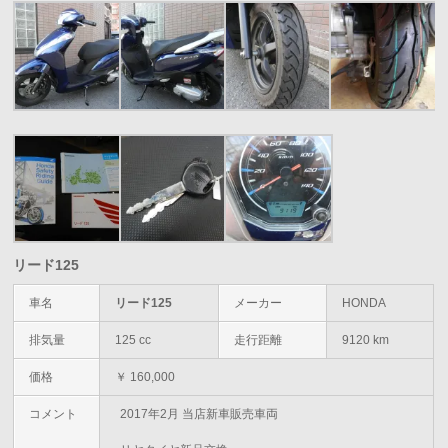
リード125
車名
リード125
メーカー
HONDA
排気量
125 cc
走行距離
9120 km
価格
￥ 160,000
コメント
2017年2月 当店新車販売車両