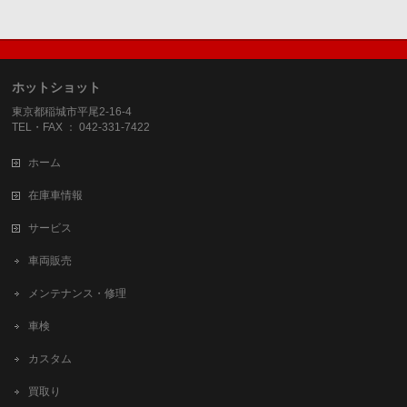
ホットショット
東京都稲城市平尾2-16-4
TEL・FAX ： 042-331-7422
ホーム
在庫車情報
サービス
車両販売
メンテナンス・修理
車検
カスタム
買取り