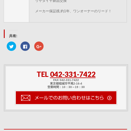
リヤタイヤ新品交換
メーカー保証残 約1年、ワンオーナーのリード！
共有:
ク
Facebook
ク
リ
で
リ
ッ
共
ッ
ク
有
ク
し
す
し
て
る
て
Twitter
に
Google+
で
は
で
TEL
042-331-7422
共
ク
共
有
リ
有
(新
ッ
(新
FAX 042-331-7422
し
ク
し
東京都稲城市平尾2-16-4
い
し
い
営業時間：10：30～19：30
ウ
て
ウ
ィ
く
ィ
ン
だ
ン
ド
さ
ド
ウ
い
ウ
で
(新
で
開
し
開
き
い
き
ま
ウ
ま
す)
ィ
す)
ン
ド