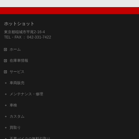
ホットショット
東京都稲城市平尾2-16-4
TEL・FAX ： 042-331-7422
ホーム
在庫車情報
サービス
車両販売
メンテナンス・修理
車検
カスタム
買取り
不要バイクの無料引取り