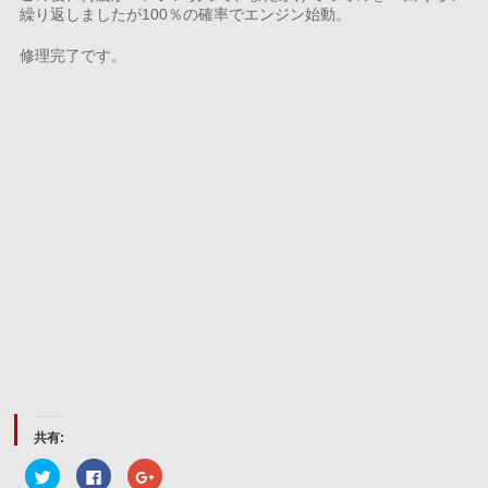
繰り返しましたが100％の確率でエンジン始動。
修理完了です。
共有:
ク
Facebook
ク
リ
で
リ