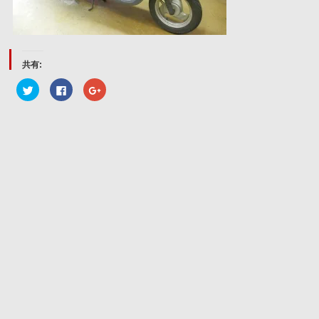
共有:
ク
Facebook
ク
リ
で
リ
ッ
共
ッ
ク
有
ク
し
す
し
て
る
て
Twitter
に
Google+
で
は
で
共
ク
共
有
リ
有
(新
ッ
(新
し
ク
し
い
し
い
ウ
て
ウ
ィ
く
ィ
ン
だ
ン
ド
さ
ド
ウ
い
ウ
で
(新
で
開
し
開
き
い
き
ま
ウ
ま
す)
ィ
す)
ン
ド
ウ
で
開