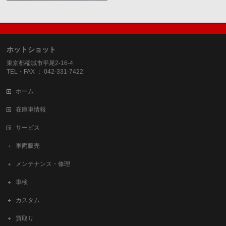
ホットショット
東京都稲城市平尾2-16-4
TEL・FAX ： 042-331-7422
ホーム
在庫車情報
サービス
車両販売
メンテナンス・修理
車検
カスタム
買取り