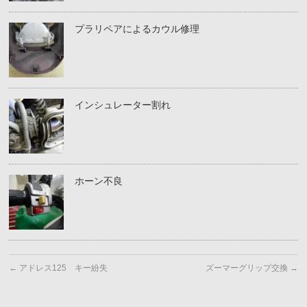
プラリペアによるカウル修理
インシュレーター割れ
ホーン不良
←
アドレス125 キー紛失
ズーマーグリップ交換
→