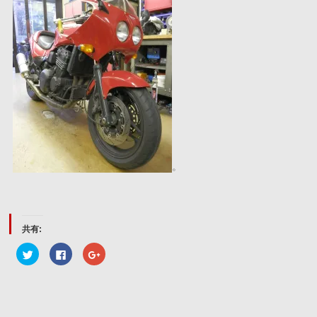
。
共有:
ク
Facebook
ク
リ
で
リ
ッ
共
ッ
ク
有
ク
し
す
し
て
る
て
Twitter
に
Google+
で
は
で