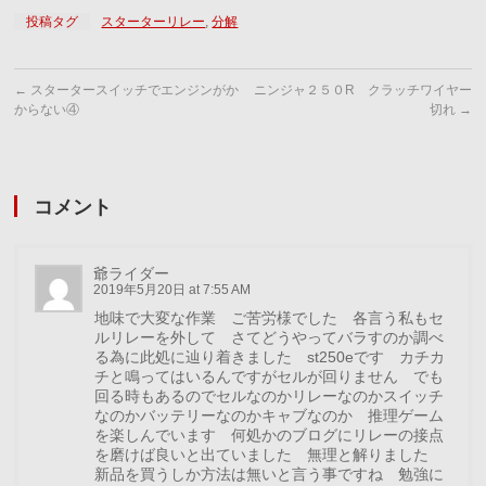
投稿タグ
スターターリレー
,
分解
←
スタータースイッチでエンジンがか
ニンジャ２５０R クラッチワイヤー
からない④
切れ
→
コメント
爺ライダー
2019年5月20日 at 7:55 AM
地味で大変な作業 ご苦労様でした 各言う私もセ
ルリレーを外して さてどうやってバラすのか調べ
る為に此処に辿り着きました st250eです カチカ
チと鳴ってはいるんですがセルが回りません でも
回る時もあるのでセルなのかリレーなのかスイッチ
なのかバッテリーなのかキャブなのか 推理ゲーム
を楽しんでいます 何処かのブログにリレーの接点
を磨けば良いと出ていました 無理と解りました
新品を買うしか方法は無いと言う事ですね 勉強に