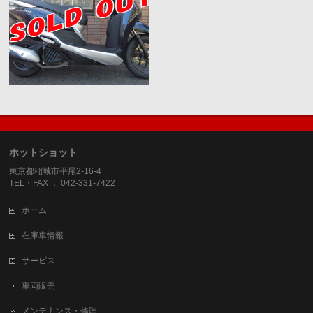
ホットショット
東京都稲城市平尾2-16-4
TEL・FAX ： 042-331-7422
ホーム
在庫車情報
サービス
車両販売
メンテナンス・修理