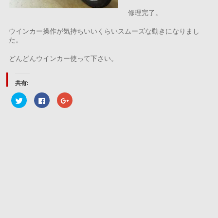
修理完了。
ウインカー操作が気持ちいいくらいスムーズな動きになりまし
た。
どんどんウインカー使って下さい。
共有:
ク
Facebook
ク
リ
で
リ
ッ
共
ッ
ク
有
ク
し
す
し
て
る
て
Twitter
に
Google+
で
は
で
共
ク
共
有
リ
有
(新
ッ
(新
し
ク
し
い
し
い
ウ
て
ウ
ィ
く
ィ
ン
だ
ン
ド
さ
ド
ウ
い
ウ
で
(新
で
開
し
開
き
い
き