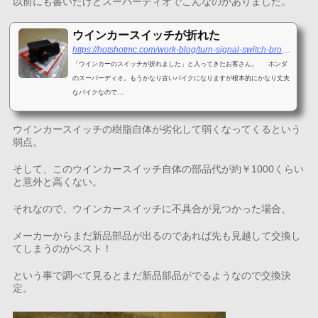
以前にも書いたけどスーパーディオでこんなのがありました。
ウインカースイッチが折れた
https://hotshotmc.com/work-blog/turn-signal-switch-broken/
「ウインカーのスイッチが折れました」と入ってきたお客さん。 ホンダ
のスーパーディオ。もうかなり古いバイクになりますが根本的にかなり丈夫
なバイクなので...
ウインカースイッチの樹脂自体が劣化して弱くなってくるという
弱点。
そして、このウインカースイッチ自体の部品代が約￥1000くらい
と意外と高くない。
それなので、ウインカースイッチに不具合が見つかった場合、
メーカーからまだ新品部品が出るのであれば先も見越して交換し
てしまうのがベスト！
という事で調べて見るとまだ新品部品がでるようなので交換決
定。