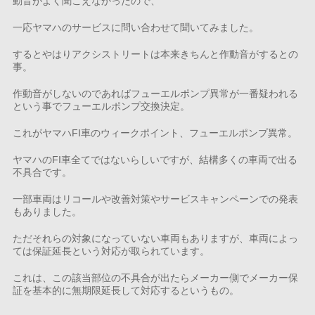
動音がよく聞こえなかったので、
一応ヤマハのサービスに問い合わせて聞いてみました。
するとやはりアクシストリートは本来きちんと作動音がするとの
事。
作動音がしないのであればフューエルポンプ異常が一番疑われる
という事でフューエルポンプ交換決定。
これがヤマハFI車のウィークポイント、フューエルポンプ異常。
ヤマハのFI車全てではないらしいですが、結構多くの車両で出る
不具合です。
一部車両はリコールや改善対策やサービスキャンペーンでの発表
もありました。
ただそれらの対象になっていない車両もありますが、車両によっ
ては保証延長という対応が取られています。
これは、この該当部位の不具合が出たらメーカー側でメーカー保
証を基本的に無期限延長して対応するというもの。