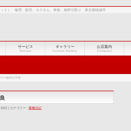
ショット） 修理、販売、カスタム、車検、無料引取り 東京都稲城市
サービス
ギャラリー
お店案内
Service
Custom Gallery
Company
ーナー組付け不良
良
月26日
カテゴリー :
業務日記