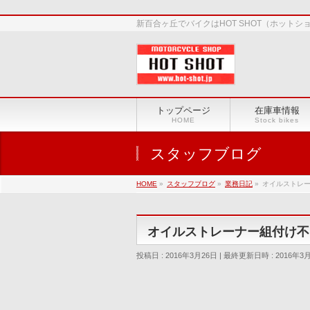
新百合ヶ丘でバイクはHOT SHOT（ホット
トップページ
在庫車情報
HOME
Stock bikes
スタッフブログ
HOME
»
スタッフブログ
»
業務日記
»
オイルストレ
オイルストレーナー組付け不
投稿日 : 2016年3月26日
最終更新日時 : 2016年3