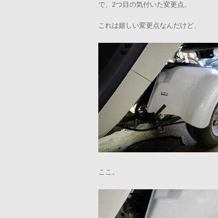
で、2つ目の気付いた変更点。
これは嬉しい変更点なんだけど、
ここ。