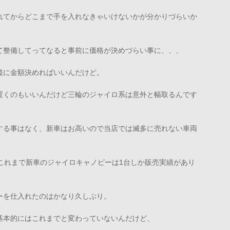
れてからどこまで手を入れなきゃいけないかが分かりづらいか
て整備してってなると事前に価格が決めづらい事に、、、
後に金額決めればいいんだけど。
置くのもいいんだけど三輪のジャイロ系は意外と幅取るんです
する事はなく、新車はお高いので当店では滅多に売れない車両
これまで新車のジャイロキャノピーは1台しか販売実績があり
ーを仕入れたのはかなり久しぶり。
基本的にはこれまでと変わっていないんだけど、