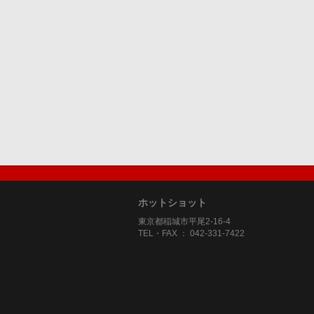
ホットショット
東京都稲城市平尾2-16-4
TEL・FAX ： 042-331-7422