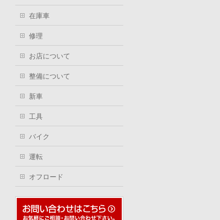
在庫車
修理
お店について
整備について
新車
工具
バイク
運転
オフロード