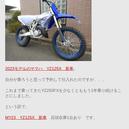
2023モデルのヤマハ YZ125X 新車
。
自分が乗ろうと思って予約して仕入れたのですが、、、
これまで乗ってきたYZ250FXを少なくとももう1年乗り続けるこ
とにしました。
という訳で、
MY23 YZ125X 新車
店頭在庫1台あり です。