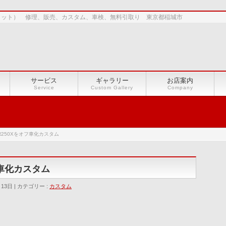
ショット） 修理、販売、カスタム、車検、無料引取り 東京都稲城市
サービス
ギャラリー
お店案内
Service
Custom Gallery
Company
WR250Xをオフ車化カスタム
フ車化カスタム
月13日
カテゴリー :
カスタム