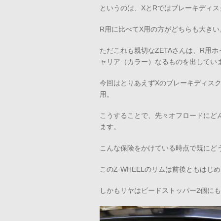
というのは、XとRではブレーキディス
R用に比べてX用の方がどちらも大きい
ただこれも親切なZETAさんは、R用
ャリア（カラー）なるものを出してい
今回はとりあえずXのブレーキディス
用。
こうすることで、先々オフロードにど
ます。
こんな保険をかけている時点で既にど
このZ-WHEELのリムは前後ともは
しかもリヤはビードストッパー2個に