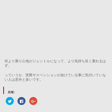
何より乗り心地がジェントルになって、より気持ち良く乗れるは
ず。
っていうか、実際サスペンションが抜けている事に気付いていな
い人は意外と多いです。
共有:
ク
Facebook
ク
リ
で
リ
ッ
共
ッ
ク
有
ク