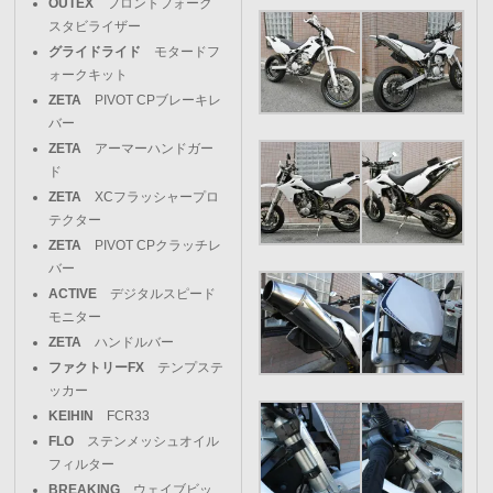
OUTEX
フロントフォーク
スタビライザー
グライドライド
モタードフ
ォークキット
ZETA
PIVOT CPブレーキレ
バー
ZETA
アーマーハンドガー
ド
ZETA
XCフラッシャープロ
テクター
ZETA
PIVOT CPクラッチレ
バー
ACTIVE
デジタルスピード
モニター
ZETA
ハンドルバー
ファクトリーFX
テンプステ
ッカー
KEIHIN
FCR33
FLO
ステンメッシュオイル
フィルター
BREAKING
ウェイブビッ