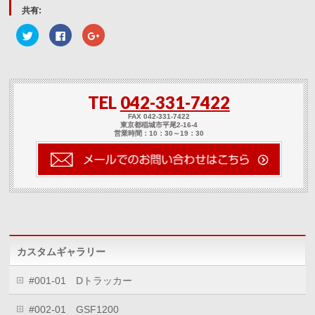
共有:
ク
Facebook
ク
リ
で
リ
ッ
共
ッ
ク
有
ク
し
す
し
て
る
て
Twitter
に
Google+
で
は
で
TEL
042-331-7422
共
ク
共
有
リ
有
(新
ッ
(新
FAX 042-331-7422
し
ク
し
東京都稲城市平尾2-16-4
い
し
い
営業時間：10：30～19：30
ウ
て
ウ
ィ
く
ィ
ン
だ
ン
ド
さ
ド
ウ
い
ウ
で
(新
で
開
し
開
き
い
き
ま
ウ
ま
す)
ィ
す)
ン
ド
ウ
カスタムギャラリー
で
開
き
ま
#001-01 Dトラッカー
す)
#002-01 GSF1200