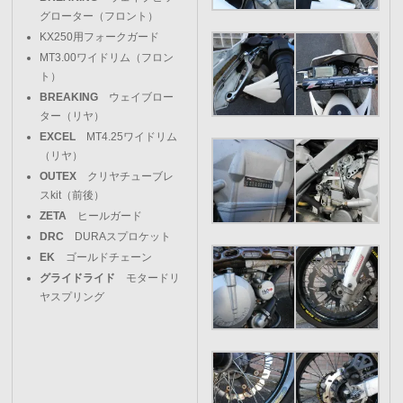
グローター（フロント）
KX250用フォークガード
MT3.00ワイドリム（フロン
ト）
BREAKING
ウェイブロー
ター（リヤ）
EXCEL
MT4.25ワイドリム
（リヤ）
OUTEX
クリヤチューブレ
スkit（前後）
ZETA
ヒールガード
DRC
DURAスプロケット
EK
ゴールドチェーン
グライドライド
モタードリ
ヤスプリング