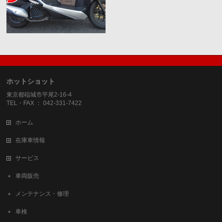
ホットショット
東京都稲城市平尾2-16-4
TEL・FAX ： 042-331-7422
ホーム
在庫車情報
サービス
車両販売
メンテナンス・修理
車検