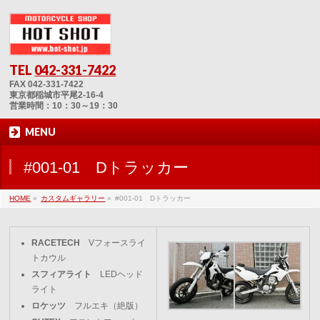
TEL
042-331-7422
FAX 042-331-7422
東京都稲城市平尾2-16-4
営業時間：10：30～19：30
MENU
#001-01 Dトラッカー
HOME
»
カスタムギャラリー
»
#001-01 Dトラッカー
RACETECH
Vフォースライ
トカウル
スフィアライト
LEDヘッド
ライト
ロケッツ
フルエキ（絶版）