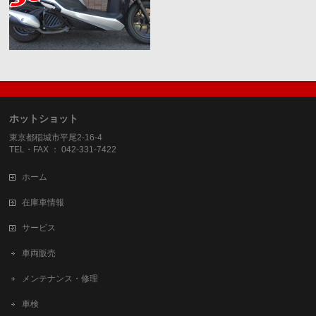
ホットショット
東京都稲城市平尾2-16-4
TEL・FAX ： 042-331-7422
ホーム
在庫車情報
サービス
車両販売
メンテナンス・修理
車検