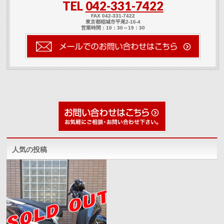
TEL
042-331-7422
共
ク
共
有
リ
有
(新
ッ
(新
FAX 042-331-7422
し
ク
し
東京都稲城市平尾2-16-4
い
し
い
営業時間：10：30～19：30
ウ
て
ウ
ィ
く
ィ
ン
だ
ン
ド
さ
ド
ウ
い
ウ
で
(新
で
開
し
開
き
い
き
ま
ウ
ま
す)
ィ
す)
ン
ド
ウ
で
開
き
ま
す)
人気の投稿