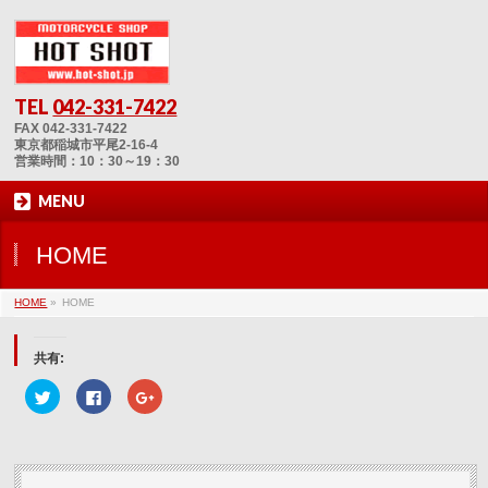
TEL
042-331-7422
FAX 042-331-7422
東京都稲城市平尾2-16-4
営業時間：10：30～19：30
MENU
HOME
HOME
»
HOME
共有:
ク
Facebook
ク
リ
で
リ
ッ
共
ッ
ク
有
ク
し
す
し
て
る
て
Twitter
に
Google+
で
は
で